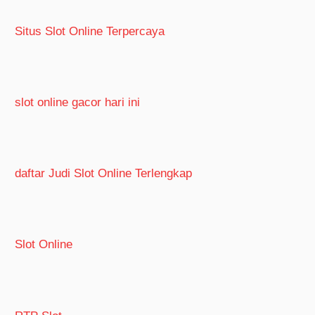
Situs Slot Online Terpercaya
slot online gacor hari ini
daftar Judi Slot Online Terlengkap
Slot Online