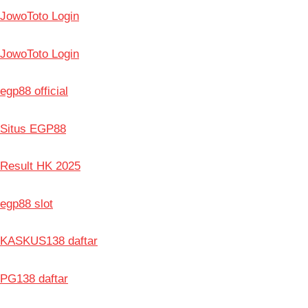
JowoToto Login
JowoToto Login
egp88 official
Situs EGP88
Result HK 2025
egp88 slot
KASKUS138 daftar
PG138 daftar