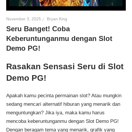
November 3, 2025
Bryan King
Seru Banget! Coba
Keberuntunganmu dengan Slot
Demo PG!
Rasakan Sensasi Seru di Slot
Demo PG!
Apakah kamu pecinta permainan slot? Atau mungkin
sedang mencari alternatif hiburan yang menarik dan
menguntungkan? Jika iya, maka kamu harus
mencoba keberuntunganmu dengan Slot Demo PG!
Dengan beragam tema yang menarik, grafik yang