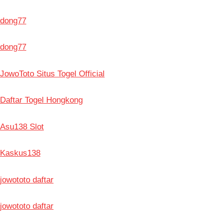
dong77
dong77
JowoToto Situs Togel Official
Daftar Togel Hongkong
Asu138 Slot
Kaskus138
jowototo daftar
jowototo daftar