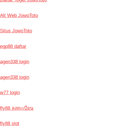
Alt Web JowoToto
Situs JowoToto
egp88 daftar
agen338 login
agen338 login
w77 login
fly88 ลงทะเบียน
fly88 slot