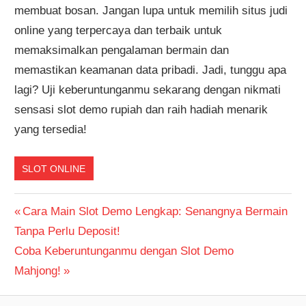
membuat bosan. Jangan lupa untuk memilih situs judi
online yang terpercaya dan terbaik untuk
memaksimalkan pengalaman bermain dan
memastikan keamanan data pribadi. Jadi, tunggu apa
lagi? Uji keberuntunganmu sekarang dengan nikmati
sensasi slot demo rupiah dan raih hadiah menarik
yang tersedia!
SLOT ONLINE
Navigasi
Previous
Cara Main Slot Demo Lengkap: Senangnya Bermain
Post:
Tanpa Perlu Deposit!
pos
Next
Coba Keberuntunganmu dengan Slot Demo
Post:
Mahjong!