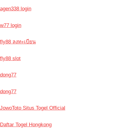
agen338 login
w77 login
fly88 ลงทะเบียน
fly88 slot
dong77
dong77
JowoToto Situs Togel Official
Daftar Togel Hongkong