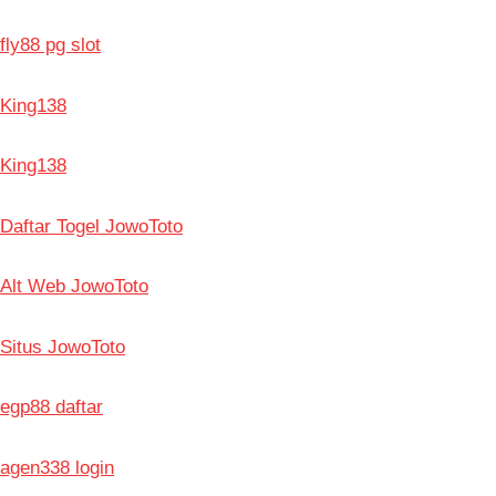
fly88 pg slot
King138
King138
Daftar Togel JowoToto
Alt Web JowoToto
Situs JowoToto
egp88 daftar
agen338 login