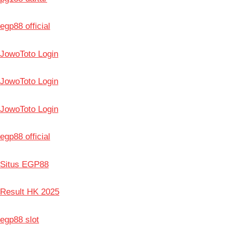
egp88 official
JowoToto Login
JowoToto Login
JowoToto Login
egp88 official
Situs EGP88
Result HK 2025
egp88 slot