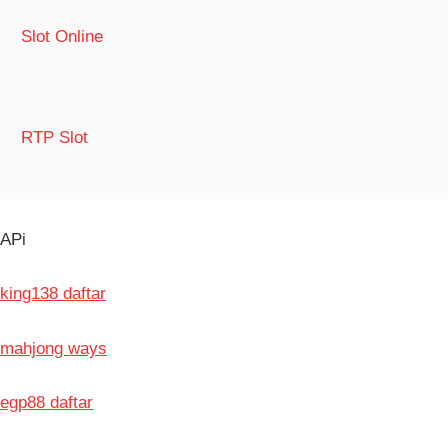
Slot Online
RTP Slot
APi
king138 daftar
mahjong ways
egp88 daftar