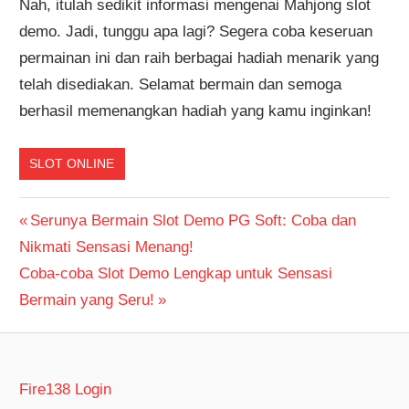
Nah, itulah sedikit informasi mengenai Mahjong slot
demo. Jadi, tunggu apa lagi? Segera coba keseruan
permainan ini dan raih berbagai hadiah menarik yang
telah disediakan. Selamat bermain dan semoga
berhasil memenangkan hadiah yang kamu inginkan!
SLOT ONLINE
Navigasi
Previous
Serunya Bermain Slot Demo PG Soft: Coba dan
Post:
Nikmati Sensasi Menang!
pos
Next
Coba-coba Slot Demo Lengkap untuk Sensasi
Post:
Bermain yang Seru!
Fire138 Login