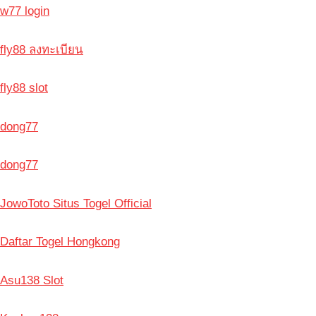
w77 login
fly88 ลงทะเบียน
fly88 slot
dong77
dong77
JowoToto Situs Togel Official
Daftar Togel Hongkong
Asu138 Slot