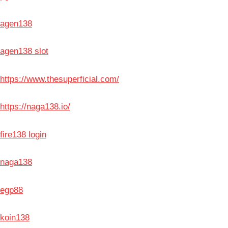
agen138
agen138 slot
https://www.thesuperficial.com/
https://naga138.io/
fire138 login
naga138
egp88
koin138