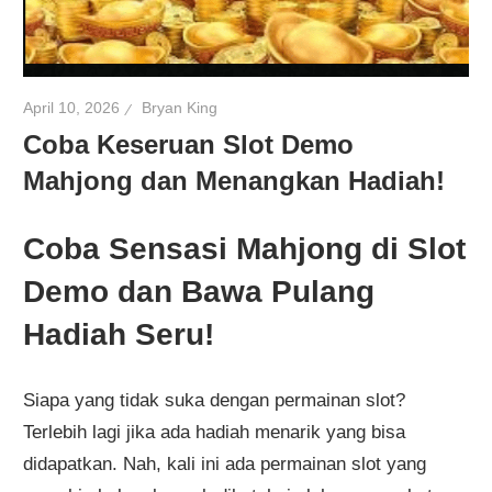
April 10, 2026
Bryan King
Coba Keseruan Slot Demo
Mahjong dan Menangkan Hadiah!
Coba Sensasi Mahjong di Slot
Demo dan Bawa Pulang
Hadiah Seru!
Siapa yang tidak suka dengan permainan slot?
Terlebih lagi jika ada hadiah menarik yang bisa
didapatkan. Nah, kali ini ada permainan slot yang