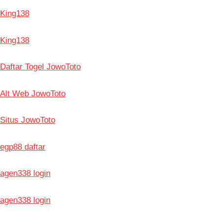
King138
King138
Daftar Togel JowoToto
Alt Web JowoToto
Situs JowoToto
egp88 daftar
agen338 login
agen338 login