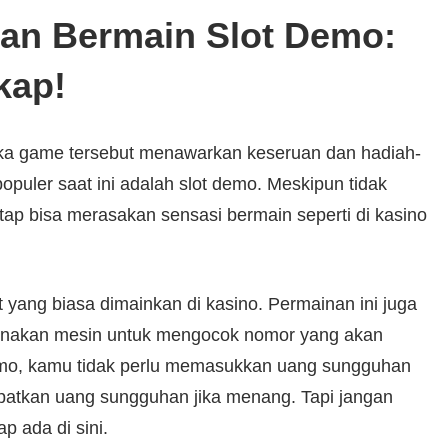
an Bermain Slot Demo:
kap!
ika game tersebut menawarkan keseruan dan hadiah-
puler saat ini adalah slot demo. Meskipun tidak
 bisa merasakan sensasi bermain seperti di kasino
 yang biasa dimainkan di kasino. Permainan ini juga
unakan mesin untuk mengocok nomor yang akan
emo, kamu tidak perlu memasukkan uang sungguhan
patkan uang sungguhan jika menang. Tapi jangan
p ada di sini.