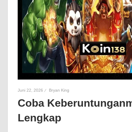
Juni 22, 2026
Bryan King
Coba Keberuntunganm
Lengkap