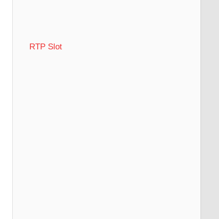
RTP Slot