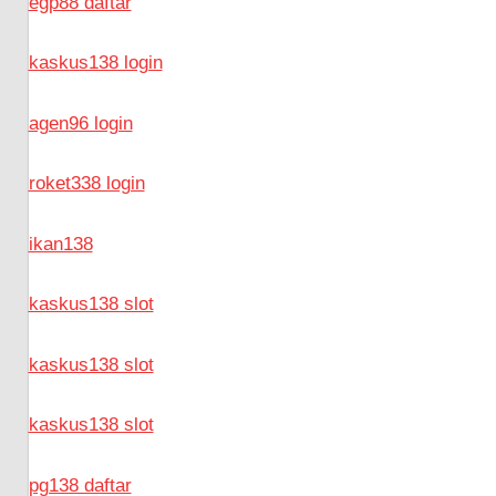
egp88 daftar
kaskus138 login
agen96 login
roket338 login
ikan138
kaskus138 slot
kaskus138 slot
kaskus138 slot
pg138 daftar