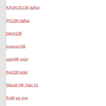
KASKUS138 daftar
PG138 daftar
Devil138
kaskus138
agen96 login
fire138 login
Result HK Hari Ini
fly88 pg slot