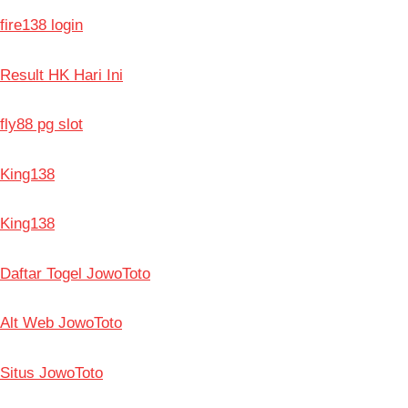
fire138 login
Result HK Hari Ini
fly88 pg slot
King138
King138
Daftar Togel JowoToto
Alt Web JowoToto
Situs JowoToto