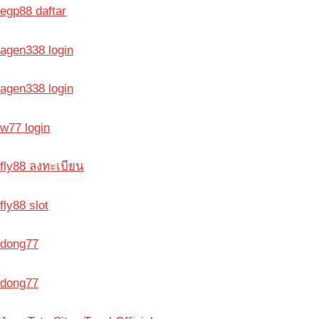
egp88 daftar
agen338 login
agen338 login
w77 login
fly88 ลงทะเบียน
fly88 slot
dong77
dong77