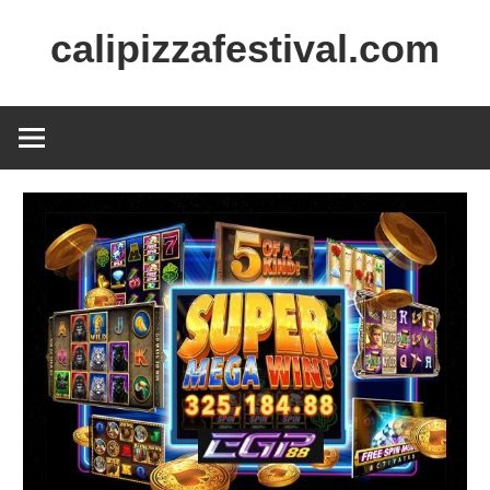
Skip
calipizzafestival.com
to
content
calipizzafestival.com