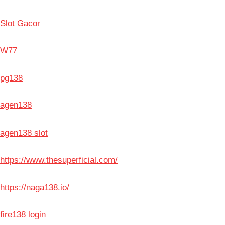
Slot Gacor
W77
pg138
agen138
agen138 slot
https://www.thesuperficial.com/
https://naga138.io/
fire138 login