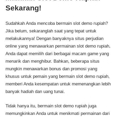
Sekarang!
Sudahkah Anda mencoba bermain slot demo rupiah?
Jika belum, sekaranglah saat yang tepat untuk
melakukannya! Dengan banyaknya situs perjudian
online yang menawarkan permainan slot demo rupiah,
Anda dapat memilih dari berbagai macam game yang
menarik dan menghibur. Bahkan, beberapa situs
mungkin menawarkan bonus dan promosi yang
khusus untuk pemain yang bermain slot demo rupiah,
memberi Anda kesempatan untuk memenangkan lebih
banyak hadiah dan uang tunai.
Tidak hanya itu, bermain slot demo rupiah juga
memungkinkan Anda untuk menikmati permainan dari