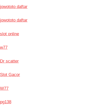
jowototo daftar
jowototo daftar
slot online
w77
Dr scatter
Slot Gacor
W77
pg138