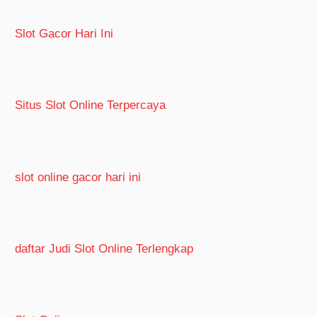
Slot Gacor Hari Ini
Situs Slot Online Terpercaya
slot online gacor hari ini
daftar Judi Slot Online Terlengkap