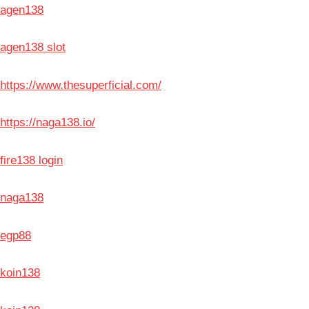
agen138
agen138 slot
https://www.thesuperficial.com/
https://naga138.io/
fire138 login
naga138
egp88
koin138