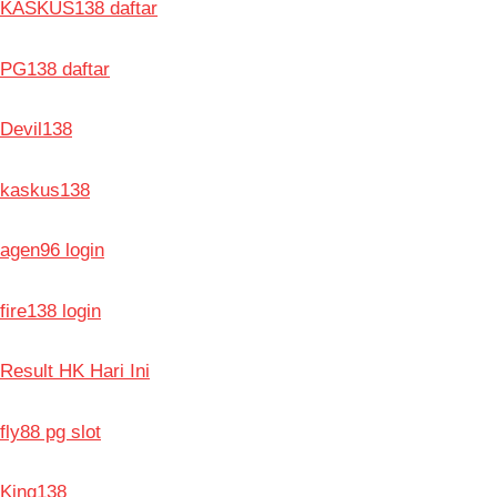
KASKUS138 daftar
PG138 daftar
Devil138
kaskus138
agen96 login
fire138 login
Result HK Hari Ini
fly88 pg slot
King138