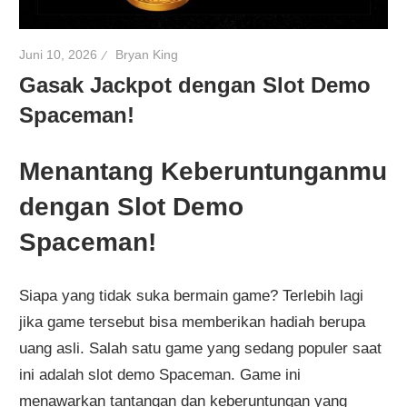
Juni 10, 2026
Bryan King
Gasak Jackpot dengan Slot Demo
Spaceman!
Menantang Keberuntunganmu
dengan Slot Demo
Spaceman!
Siapa yang tidak suka bermain game? Terlebih lagi
jika game tersebut bisa memberikan hadiah berupa
uang asli. Salah satu game yang sedang populer saat
ini adalah slot demo Spaceman. Game ini
menawarkan tantangan dan keberuntungan yang