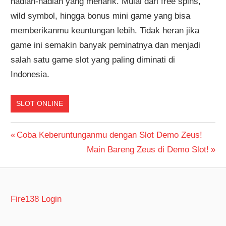
hadiah-hadiah yang menarik. Mulai dari free spins,
wild symbol, hingga bonus mini game yang bisa
memberikanmu keuntungan lebih. Tidak heran jika
game ini semakin banyak peminatnya dan menjadi
salah satu game slot yang paling diminati di
Indonesia.
SLOT ONLINE
Navigasi
Previous
Coba Keberuntunganmu dengan Slot Demo Zeus!
Post:
Next
Main Bareng Zeus di Demo Slot!
pos
Post:
Fire138 Login