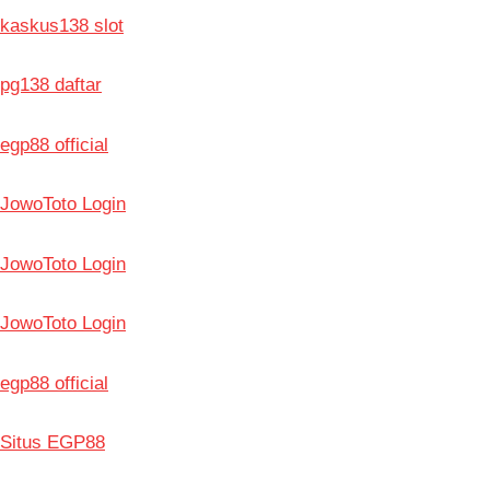
kaskus138 slot
pg138 daftar
egp88 official
JowoToto Login
JowoToto Login
JowoToto Login
egp88 official
Situs EGP88