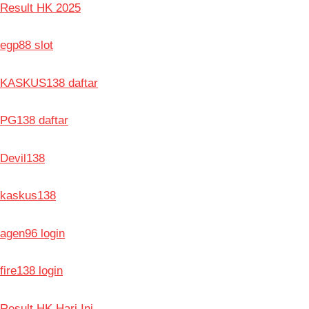
Result HK 2025
egp88 slot
KASKUS138 daftar
PG138 daftar
Devil138
kaskus138
agen96 login
fire138 login
Result HK Hari Ini