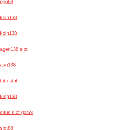
egp88
koin138
koin138
agen138 slot
asu138
toto slot
king138
situs slot gacor
slot88