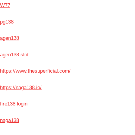
W77
pg138
agen138
agen138 slot
https://www.thesuperficial.com/
https://naga138.io/
fire138 login
naga138