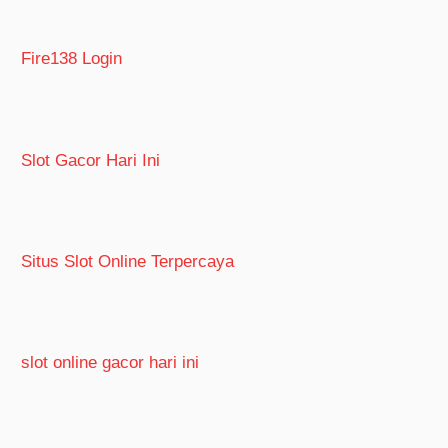
Fire138 Login
Slot Gacor Hari Ini
Situs Slot Online Terpercaya
slot online gacor hari ini