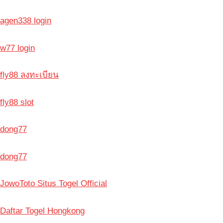
agen338 login
w77 login
fly88 ลงทะเบียน
fly88 slot
dong77
dong77
JowoToto Situs Togel Official
Daftar Togel Hongkong