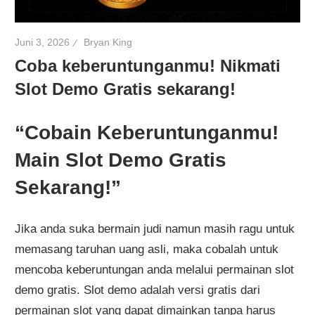
Juni 3, 2026
Bryan King
Coba keberuntunganmu! Nikmati
Slot Demo Gratis sekarang!
“Cobain Keberuntunganmu!
Main Slot Demo Gratis
Sekarang!”
Jika anda suka bermain judi namun masih ragu untuk
memasang taruhan uang asli, maka cobalah untuk
mencoba keberuntungan anda melalui permainan slot
demo gratis. Slot demo adalah versi gratis dari
permainan slot yang dapat dimainkan tanpa harus