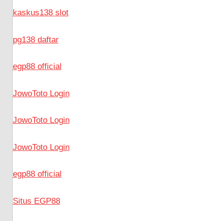
kaskus138 slot
pg138 daftar
egp88 official
JowoToto Login
JowoToto Login
JowoToto Login
egp88 official
Situs EGP88