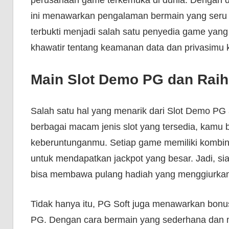
ini menawarkan pengalaman bermain yang seru d
terbukti menjadi salah satu penyedia game yang
khawatir tentang keamanan data dan privasimu 
Main Slot Demo PG dan Raih
Salah satu hal yang menarik dari Slot Demo P
berbagai macam jenis slot yang tersedia, kamu
keberuntunganmu. Setiap game memiliki kombin
untuk mendapatkan jackpot yang besar. Jadi, si
bisa membawa pulang hadiah yang menggiurkan
Tidak hanya itu, PG Soft juga menawarkan bonu
PG. Dengan cara bermain yang sederhana dan 