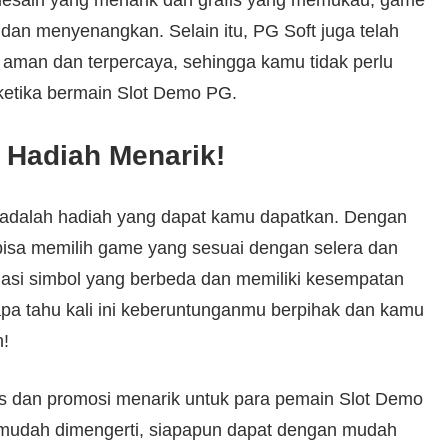
an menyenangkan. Selain itu, PG Soft juga telah
 aman dan terpercaya, sehingga kamu tidak perlu
ketika bermain Slot Demo PG.
 Hadiah Menarik!
G adalah hadiah yang dapat kamu dapatkan. Dengan
 bisa memilih game yang sesuai dengan selera dan
asi simbol yang berbeda dan memiliki kesempatan
apa tahu kali ini keberuntunganmu berpihak dan kamu
!
s dan promosi menarik untuk para pemain Slot Demo
mudah dimengerti, siapapun dapat dengan mudah