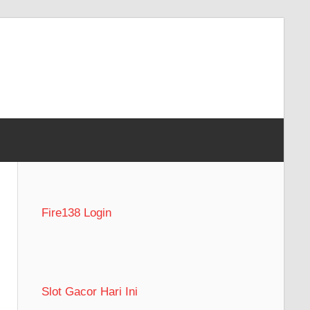
Fire138 Login
Slot Gacor Hari Ini