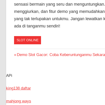
sensasi bermain yang seru dan menguntungkan.
menggiurkan, dan fitur demo yang memudahkan
yang tak terlupakan untukmu. Jangan lewatkan
ada di tanganmu sendiri!
SLOT ONLINE
Navigasi
Previous
Demo Slot Gacor: Coba Keberuntunganmu Sekara
Post:
pos
APi
king138 daftar
mahjong ways